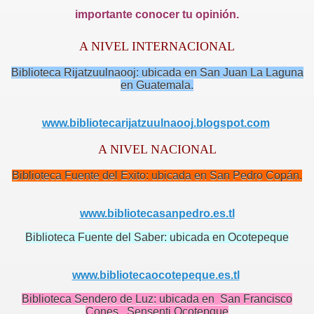
importante conocer tu opinión.
A NIVEL INTERNACIONAL
Biblioteca Rijatzuulnaooj: ubicada en San Juan La Laguna
en Guatemala.
www.bibliotecarijatzuulnaooj.blogspot.com
A NIVEL NACIONAL
Biblioteca Fuente del Exito: ubicada en San Pedro Copán.
www.bibliotecasanpedro.es.tl
Biblioteca Fuente del Saber: ubicada en Ocotepeque
www.bibliotecaocotepeque.es.tl
Biblioteca Sendero de Luz: ubicada en San Francisco
Cones, Sensenti Ocotepque