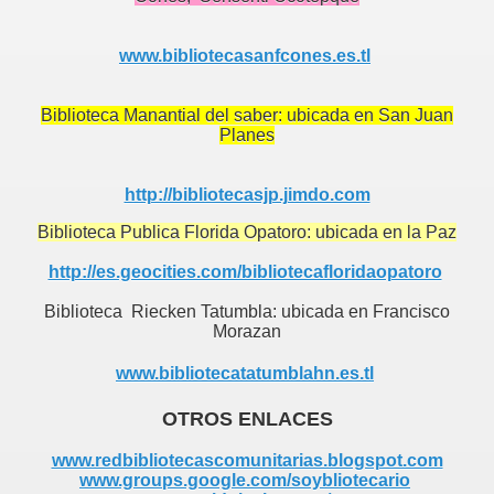
www.bibliotecasanfcones.es.tl
Biblioteca Manantial del saber: ubicada en San Juan
Planes
http://bibliotecasjp.jimdo.com
Biblioteca Publica Florida Opatoro: ubicada en la Paz
http://es.geocities.com/bibliotecafloridaopatoro
Biblioteca Riecken Tatumbla: ubicada en Francisco
Morazan
www.bibliotecatatumblahn.es.tl
OTROS ENLACES
www.redbibliotecascomunitarias.blogspot.com
www.groups.google.com/soybliotecario